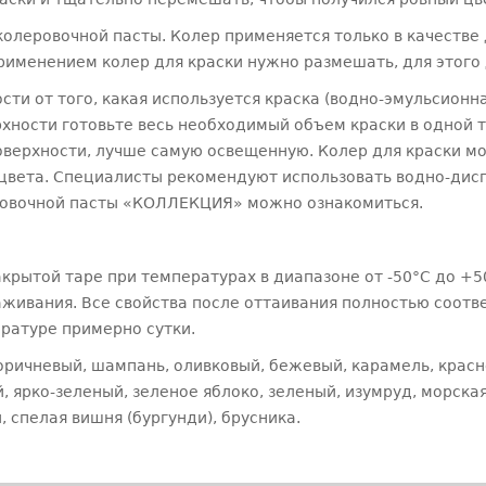
колеровочной пасты. Колер применяется только в качестве 
именением колер для краски нужно размешать, для этого д
и от того, какая используется краска (водно-эмульсионная
хности готовьте весь необходимый объем краски в одной 
оверхности, лучше самую освещенную. Колер для краски мо
 цвета. Специалисты рекомендуют использовать водно-дис
ровочной пасты «КОЛЛЕКЦИЯ» можно ознакомиться.
крытой таре при температурах в диапазоне от -50°С до +
живания. Все свойства после оттаивания полностью соот
ратуре примерно сутки.
ричневый, шампань, оливковый, бежевый, карамель, красн
, ярко-зеленый, зеленое яблоко, зеленый, изумруд, морская
 спелая вишня (бургунди), брусника.