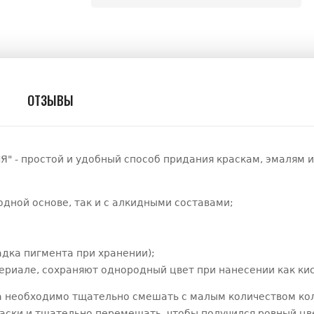
ОТЗЫВЫ
" - простой и удобный способ придания краскам, эмалям
одной основе, так и с алкидными составами;
адка пигмента при хранении);
риале, сохраняют однородный цвет при нанесении как кист
 необходимо тщательно смешать с малым количеством кол
аски и тщательно перемешать, чтобы получился ровный цв