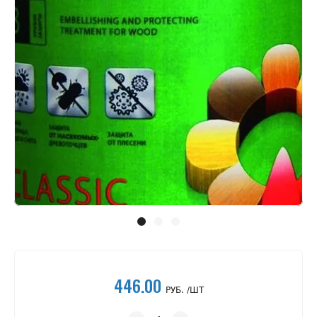
446.00
РУБ. /ШТ