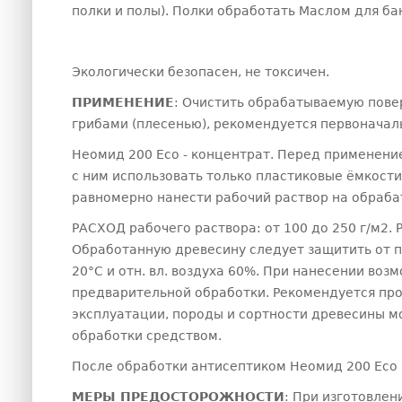
полки и полы). Полки обработать Маслом для ба
Экологически безопасен, не токсичен.
ПРИМЕНЕНИЕ
: Очистить обрабатываемую пове
грибами (плесенью), рекомендуется первоначаль
Неомид 200 Eco - концентрат. Перед применени
с ним использовать только пластиковые ёмкости
равномерно нанести рабочий раствор на обраб
РАСХОД рабочего раствора: от 100 до 250 г/м2
Обработанную древесину следует защитить от п
20°С и отн. вл. воздуха 60%. При нанесении во
предварительной обработки. Рекомендуется про
эксплуатации, породы и сортности древесины м
обработки средством.
После обработки антисептиком Неомид 200 Eco 
МЕРЫ ПРЕДОСТОРОЖНОСТИ
: При изготовлен