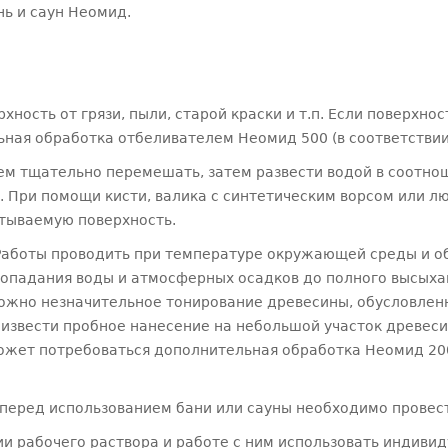
нь и саун Неомид.
рхность от грязи, пыли, старой краски и т.п. Если повер
ная обработка отбеливателем Неомид 500 (в соответствии
ем тщательно перемешать, затем развести водой в соотнош
. При помощи кисти, валика с синтетическим ворсом или л
атываемую поверхность.
. Работы проводить при температуре окружающей среды и о
опадания воды и атмосферных осадков до полного высыхан
зможно незначительное тонирование древесины, обусловлен
извести пробное нанесение на небольшой участок древеси
ожет потребоваться дополнительная обработка Неомид 200 
перед использованием бани или сауны необходимо провест
ии рабочего раствора и работе с ним использовать индивид